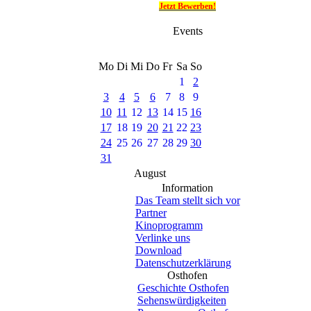
Jetzt Bewerben!
Events
Mo
Di
Mi
Do
Fr
Sa
So
1
2
3
4
5
6
7
8
9
10
11
12
13
14
15
16
17
18
19
20
21
22
23
24
25
26
27
28
29
30
31
August
Information
Das Team stellt sich vor
Partner
Kinoprogramm
Verlinke uns
Download
Datenschutzerklärung
Osthofen
Geschichte Osthofen
Sehenswürdigkeiten