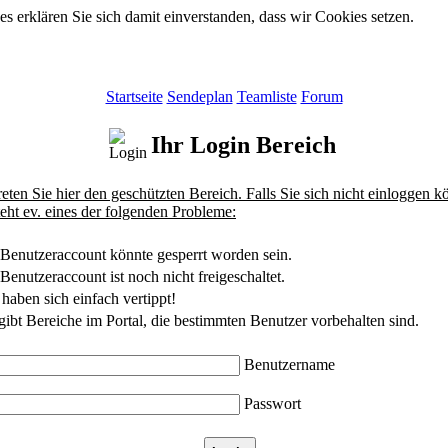
 erklären Sie sich damit einverstanden, dass wir Cookies setzen.
Startseite
Sendeplan
Teamliste
Forum
Ihr Login Bereich
reten Sie hier den geschützten Bereich. Falls Sie sich nicht einloggen k
teht ev. eines der folgenden Probleme:
 Benutzeraccount könnte gesperrt worden sein.
 Benutzeraccount ist noch nicht freigeschaltet.
 haben sich einfach vertippt!
gibt Bereiche im Portal, die bestimmten Benutzer vorbehalten sind.
Benutzername
Passwort