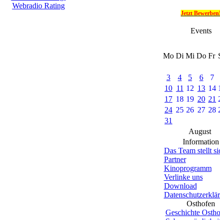
Jetzt Bewerben
Events
Mo
Di
Mi
Do
Fr
3
4
5
6
7
10
11
12
13
14
17
18
19
20
21
24
25
26
27
28
31
August
Information
Das Team stellt si
Partner
Kinoprogramm
Verlinke uns
Download
Datenschutzerklä
Osthofen
Geschichte Ostho