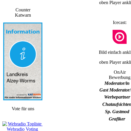
oben Player ankl
Counter
Katwarn
Icecast:
Bild einfach ankl
oben Player ankl
OnAir
Bewerbung
Moderator/in
Gast Moderator/
Werbepartner
Chataufsichte
Vote für uns
Sp. Gastmod
Grafiker